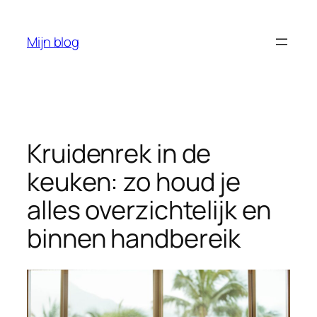
Ga
naar
Mijn blog
de
inhoud
Kruidenrek in de
keuken: zo houd je
alles overzichtelijk en
binnen handbereik