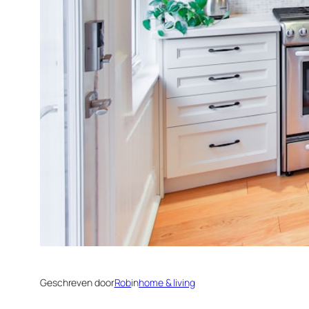
Geschreven door
Rob
in
home & living