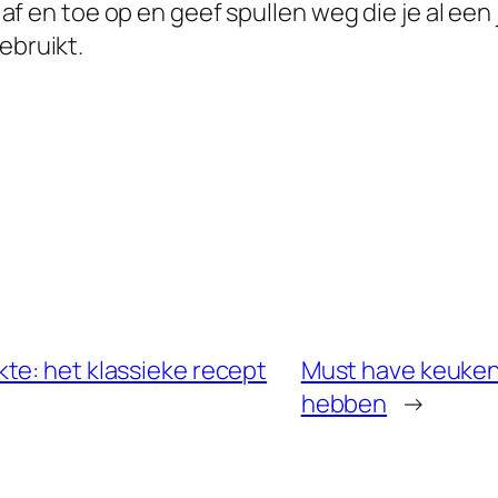
st af en toe op en geef spullen weg die je al ee
ebruikt.
te: het klassieke recept
Must have keuken a
hebben
→