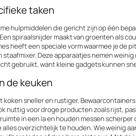
ifieke taken
limme hulpmiddelen die gericht zijn op één bep
. Een spiraalsnijder maakt van groenten als cou
es heeft een speciale vorm waarmee je de pit 
n staafmixer. Deze apparaatjes nemen weinig r
 echt gebruikt, want kleine gadgets kunnen sne
in de keuken
oken sneller en rustiger. Bewaarcontainers v
ook nuttig voor droge producten zoals rijst, p
imte in een la en houden messen scherper da
 alles overzichtelijk te houden. Wie weinig a