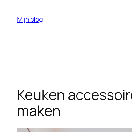
Ga
naar
Mijn blog
de
inhoud
Keuken accessoire
maken