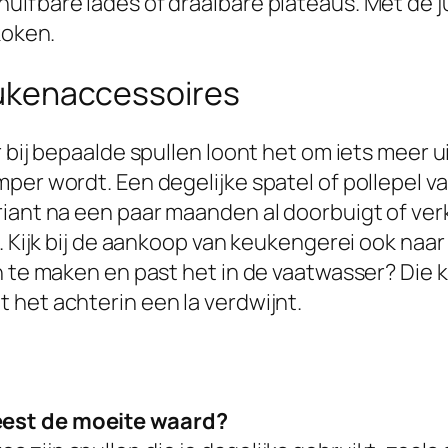
uifbare lades of draaibare plateaus. Met de j
koken.
keukenaccessoires
 bij bepaalde spullen loont het om iets meer u
er wordt. Een degelijke spatel of pollepel van
iant na een paar maanden al doorbuigt of verk
a. Kijk bij de aankoop van keukengerei ook naa
 te maken en past het in de vaatwasser? Die kl
 het achterin een la verdwijnt.
eest de moeite waard?